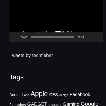
Player
00:00
00:32
Tweets by techfieber
Tags
Apple
Facebook
CES
Android
app
design
Google
GADGET
Gaming
Fernsehen
GADGETS