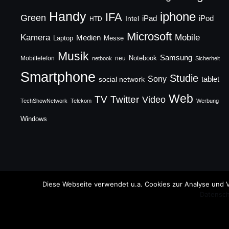
Handy
iphone
IFA
Green
iPad
Intel
iPod
HTD
Microsoft
Mobile
Kamera
Medien
Laptop
Messe
Musik
Samsung
Notebook
Mobiltelefon
neu
netbook
Sicherheit
Smartphone
Studie
Sony
social network
tablet
Web
TV
Twitter
Video
TechShowNetwork
Telekom
Werbung
Windows
Copyright © 2026 TechFieber Blog
Diese Webseite verwendet u.a. Cookies zur Analyse und V
Datensch
Designed by
WPZOOM