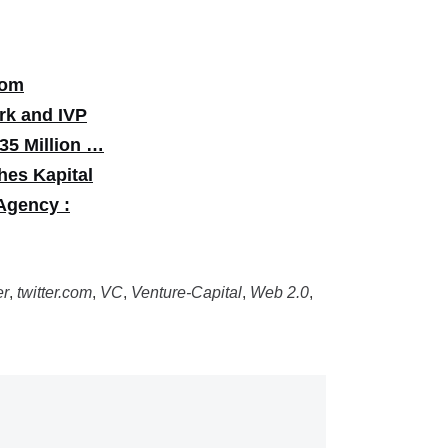
com
rk and IVP
35 Million …
hes Kapital
 Agency :
er
,
twitter.com
,
VC
,
Venture-Capital
,
Web 2.0
,