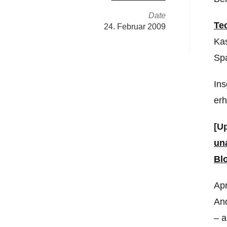
Date
Te
24. Februar 2009
Kas
Spa
Ins
erh
[U
un
Bl
Apr
And
– a