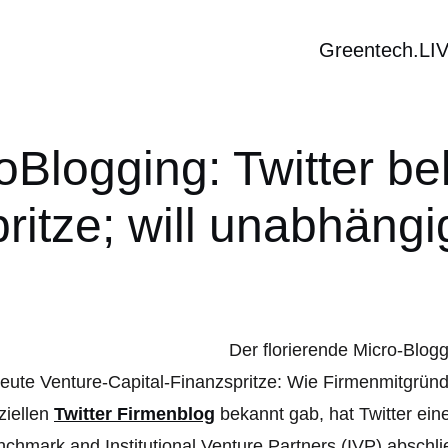
Greentech.LI
oBlogging: Twitter 
ritze; will unabhängi
Der florierende Micro-Blog
eute Venture-Capital-Finanzspritze: Wie Firmenmitgrün
iziellen
Twitter Firmenblog
bekannt gab, hat Twitter eine
chmark and Institutional Venture Partners (IVP) abschl