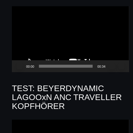
Video-
Player
00:00
00:34
TEST: BEYERDYNAMIC
LAGOOxN ANC TRAVELLER
KOPFHÖRER
Video-