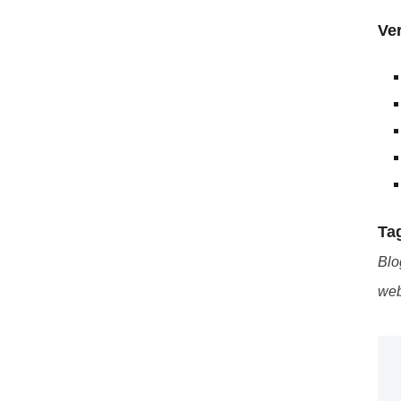
Ver
Ta
Blo
we