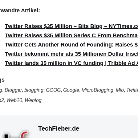
wandte Artikel:
Twitter Raises $35 Million – Bits Blog – NYTimes.
Twitter Raises $35 Million Series C From Benchma
Twitter Gets Another Round of Founding: Raises $
Twitter bekommt mehr als 35 Millionen Dollar frisc
Twitter lands
35 million in VC funding | Tribble Ad
gs
g
,
Blogger
,
blogging
,
GOOG
,
Google
,
MicroBlogging
,
Mio
,
Twitt
b2
,
Web20
,
Weblog
TechFieber.de