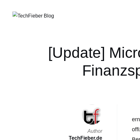
[Update] Micr
Finanzsp
ern
off
Author
TechFieber.de
Ben