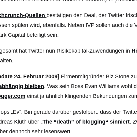
chcrunch-Quellen
bestätigen den Deal, der Twitter frisc
sen spülen wird, ebenfalls. Neben IVP sollen auch die
rk Capital beteiligt sein.
gesamt hat Twitter nun Risikokapital-Zuwendungen in
Hö
alten.
pdate 24. Februar 2009]
Firmenmitgründer Biz Stone zufo
abhängig bleiben
. Was sein Boss Evan Williams wohl d
ogger.com
einst ja ähnlich klingenden Bekundungen zum
ops „Ev“: Bin gerade darüber gestolpert, dass der Twi
reas Kluth über „
The “death” of blogging“ sinniert
. 
ber dennoch sehr lesenswert.