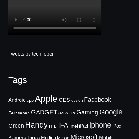
Tweets by techfieber
Tags
Apple
Facebook
CES
Android
app
design
Google
GADGET
Gaming
Fernsehen
GADGETS
Handy
iphone
IFA
Green
iPad
Intel
iPod
HTD
Microsoft
Mobile
Kamera
Medien
Laptop
Messe