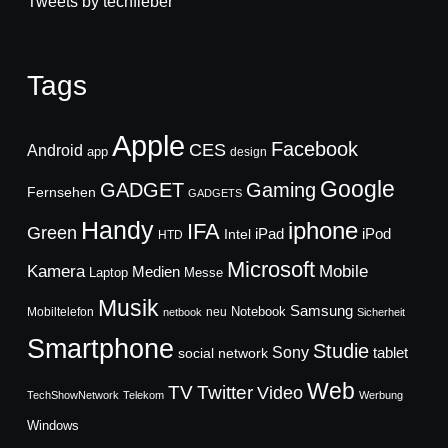
Tweets by techfieber
Tags
Apple
Facebook
CES
Android
app
design
Google
GADGET
Gaming
Fernsehen
GADGETS
Handy
iphone
IFA
Green
iPad
Intel
iPod
HTD
Microsoft
Mobile
Kamera
Medien
Laptop
Messe
Musik
Samsung
Notebook
Mobiltelefon
neu
netbook
Sicherheit
Smartphone
Studie
Sony
social network
tablet
Web
TV
Twitter
Video
TechShowNetwork
Telekom
Werbung
Windows