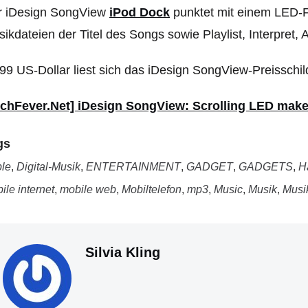
r iDesign SongView
iPod Dock
punktet mit einem LED-F
ikdateien der Titel des Songs sowie Playlist, Interpret,
99 US-Dollar liest sich das iDesign SongView-Preisschil
echFever.Net] iDesign SongView: Scrolling LED makes
gs
le
,
Digital-Musik
,
ENTERTAINMENT
,
GADGET
,
GADGETS
,
H
ile internet
,
mobile web
,
Mobiltelefon
,
mp3
,
Music
,
Musik
,
Musi
Silvia Kling