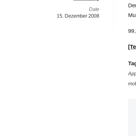
De
Date
Mus
15. Dezember 2008
99,
[T
Ta
App
mob