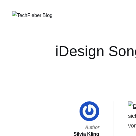
iDesign Son
sic
von
Author
Silvia Kling