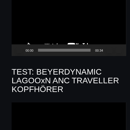
Player
00:00
00:34
TEST: BEYERDYNAMIC
LAGOOxN ANC TRAVELLER
KOPFHÖRER
Video-
Player