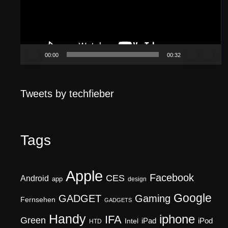
00:00
00:32
Tweets by techfieber
Tags
Apple
Facebook
CES
Android
app
design
Google
GADGET
Gaming
Fernsehen
GADGETS
Handy
iphone
IFA
Green
iPad
Intel
iPod
HTD