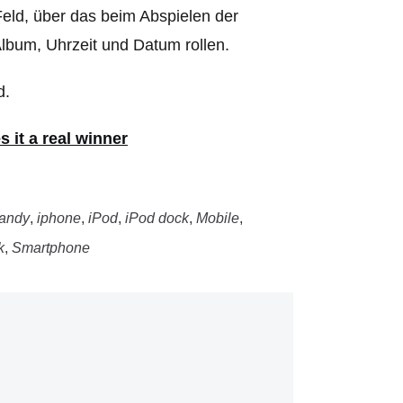
eld, über das beim Abspielen der
 Album, Uhrzeit und Datum rollen.
d.
 it a real winner
andy
,
iphone
,
iPod
,
iPod dock
,
Mobile
,
k
,
Smartphone