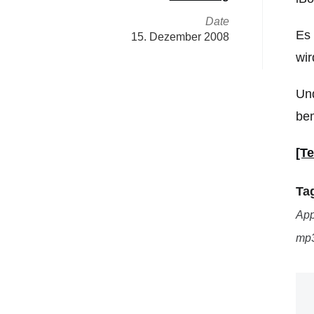
Date
Es 
15. Dezember 2008
wir
Und
be
[T
Ta
App
mp