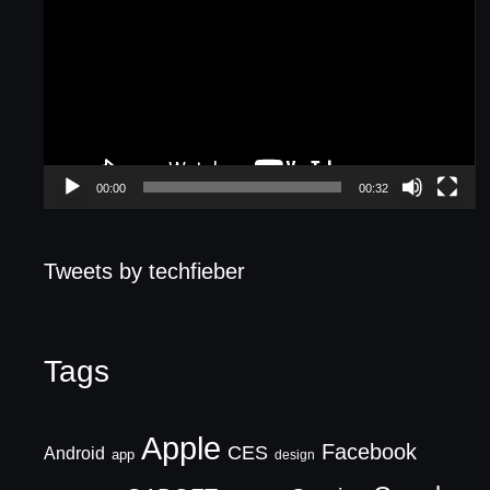
Player
00:00
00:32
Tweets by techfieber
Tags
Apple
Facebook
CES
Android
app
design