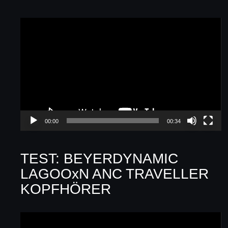
Video-
Player
00:00
00:34
TEST: BEYERDYNAMIC
LAGOOxN ANC TRAVELLER
KOPFHÖRER
Video-