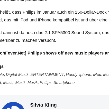
heißt, dass Philips im Januar auch ein 150-Dollar-Doc
d, das mit iPod und iPhone kompatibel ist und über eine 
 dann ist da noch das 2.1 SPA5300 Sound System, das 
merkbar zu machen versucht.
echFever.Net] Philips shows off new music players 
gs
le
,
Digital-Musik
,
ENTERTAINMENT
,
Handy
,
iphone
,
iPod
,
Mob
3
,
Music
,
Musik
,
Musik
,
Philips
,
Smartphone
Silvia Kling