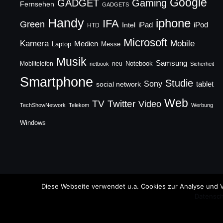
Google
GADGET
Gaming
Fernsehen
GADGETS
Handy
iphone
IFA
Green
iPad
Intel
iPod
HTD
Microsoft
Mobile
Kamera
Medien
Laptop
Messe
Musik
Samsung
Notebook
Mobiltelefon
neu
netbook
Sicherheit
Smartphone
Studie
Sony
social network
tablet
Web
TV
Twitter
Video
TechShowNetwork
Telekom
Werbung
Windows
Copyright © 2026 TechFieber Blog
Diese Webseite verwendet u.a. Cookies zur Analyse und V
Datensch
Designed by
WPZOOM