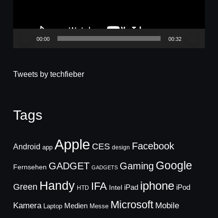
00:00
00:32
Tweets by techfieber
Tags
Apple
Facebook
CES
Android
app
design
Google
GADGET
Gaming
Fernsehen
GADGETS
Handy
iphone
IFA
Green
iPad
Intel
iPod
HTD
Microsoft
Mobile
Kamera
Medien
Laptop
Messe