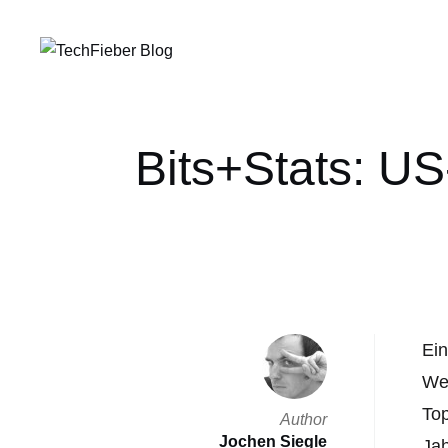
Bits+Stats: U
Ei
Wer
Top
Author
Jochen Siegle
Jah