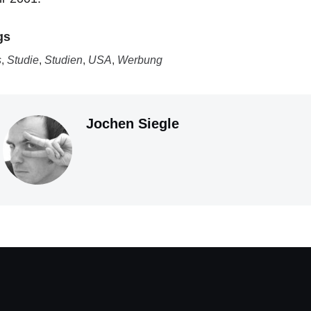
gs
s
,
Studie
,
Studien
,
USA
,
Werbung
Jochen Siegle