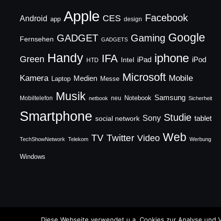
Apple
Facebook
CES
Android
app
design
Google
GADGET
Gaming
Fernsehen
GADGETS
Handy
iphone
IFA
Green
iPad
Intel
iPod
HTD
Microsoft
Mobile
Kamera
Medien
Laptop
Messe
Musik
Samsung
Notebook
Mobiltelefon
neu
netbook
Sicherheit
Smartphone
Studie
Sony
social network
tablet
Web
TV
Twitter
Video
TechShowNetwork
Telekom
Werbung
Windows
Copyright © 2026 TechFieber Blog
Diese Webseite verwendet u.a. Cookies zur Analyse und V