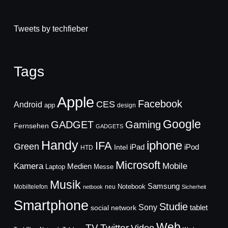
Tweets by techfieber
Tags
Apple
Facebook
CES
Android
app
design
Google
GADGET
Gaming
Fernsehen
GADGETS
Handy
iphone
IFA
Green
iPad
Intel
iPod
HTD
Microsoft
Mobile
Kamera
Medien
Laptop
Messe
Musik
Samsung
Notebook
Mobiltelefon
neu
netbook
Sicherheit
Smartphone
Studie
Sony
social network
tablet
Web
TV
Twitter