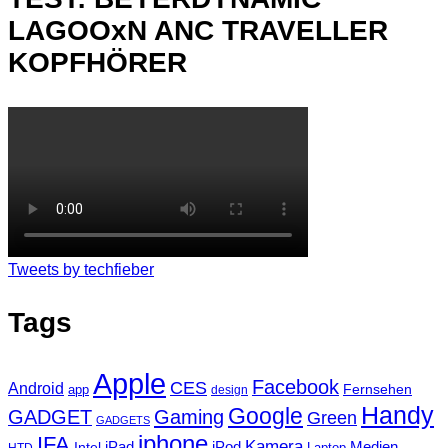
LAGOOxN ANC TRAVELLER
KOPFHÖRER
Tweets by techfieber
Tags
Apple
Facebook
CES
Android
Fernsehen
app
design
Handy
Google
GADGET
Gaming
Green
GADGETS
iphone
IFA
Kamera
iPad
Intel
iPod
Medien
Laptop
HTD