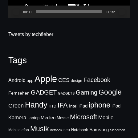
00:00
00:32
Tweets by techfieber
Tags
Apple
Facebook
CES
Android
app
design
Google
GADGET
Gaming
Fernsehen
GADGETS
Handy
iphone
IFA
Green
iPad
Intel
iPod
HTD
Microsoft
Mobile
Kamera
Medien
Laptop
Messe
Musik
Samsung
Notebook
Mobiltelefon
neu
netbook
Sicherheit