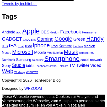
Tweets by techfieber
Tags
Apple
Facebook
CES
Android
Fernsehen
app
design
Handy
Google
GADGET
Gaming
Green
GADGETS
iphone
IFA
Kamera
iPad
Intel
iPod
Medien
Laptop
HTD
Musik
Microsoft
Mobile
Messe
Mobiltelefon
neu
netbook
Smartphone
Samsung
social network
Notebook
Sicherheit
Studie
TV
Twitter
Video
Sony
tablet
TechShowNetwork
Telekom
Web
Windows
Werbung
Copyright © 2026 TechFieber Blog
Designed by
WPZOOM
Diese Webseite verwendet u.a. Cookies zur Analyse und
Verbesserung der Webseite, zum Ausspielen personalisierter
Anzeigen und zum Teilen von Artikeln in sozialen