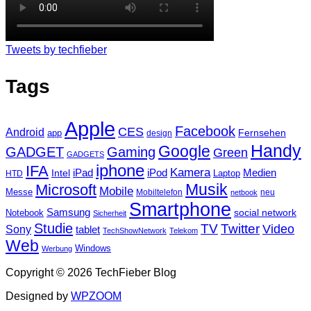
Tweets by techfieber
Tags
Apple
Facebook
CES
Android
Fernsehen
app
design
Handy
Google
GADGET
Gaming
Green
GADGETS
iphone
IFA
Kamera
iPad
Intel
iPod
Medien
Laptop
HTD
Musik
Microsoft
Mobile
Messe
Mobiltelefon
neu
netbook
Smartphone
Samsung
social network
Notebook
Sicherheit
Studie
TV
Twitter
Video
Sony
tablet
TechShowNetwork
Telekom
Web
Windows
Werbung
Copyright © 2026 TechFieber Blog
Designed by
WPZOOM