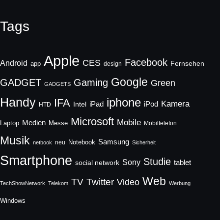
Tags
Apple
Facebook
CES
Android
Fernsehen
app
design
Google
GADGET
Gaming
Green
GADGETS
Handy
iphone
IFA
Kamera
iPad
Intel
iPod
HTD
Microsoft
Mobile
Medien
Laptop
Messe
Mobiltelefon
Musik
Samsung
Notebook
neu
netbook
Sicherheit
Smartphone
Studie
Sony
social network
tablet
Web
TV
Twitter
Video
TechShowNetwork
Telekom
Werbung
Windows