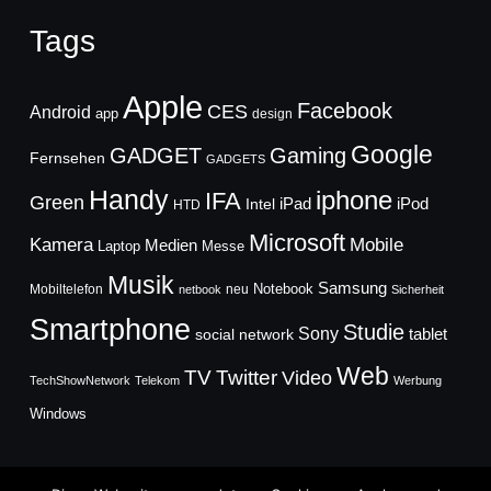
Tags
Apple
Facebook
CES
Android
app
design
Google
GADGET
Gaming
Fernsehen
GADGETS
Handy
iphone
IFA
Green
iPad
Intel
iPod
HTD
Microsoft
Mobile
Kamera
Medien
Laptop
Messe
Musik
Samsung
Notebook
Mobiltelefon
neu
netbook
Sicherheit
Smartphone
Studie
Sony
social network
tablet
Web
TV
Twitter
Video
TechShowNetwork
Telekom
Werbung
Windows