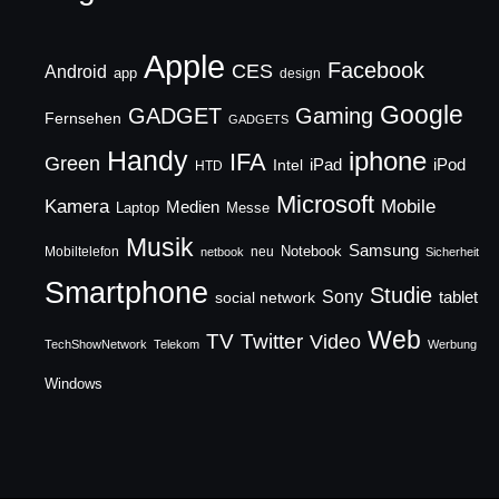
Apple
Facebook
CES
Android
app
design
Google
GADGET
Gaming
Fernsehen
GADGETS
Handy
iphone
IFA
Green
iPad
Intel
iPod
HTD
Microsoft
Mobile
Kamera
Medien
Laptop
Messe
Musik
Samsung
Notebook
Mobiltelefon
neu
netbook
Sicherheit
Smartphone
Studie
Sony
social network
tablet
Web
TV
Twitter
Video
TechShowNetwork
Telekom
Werbung
Windows