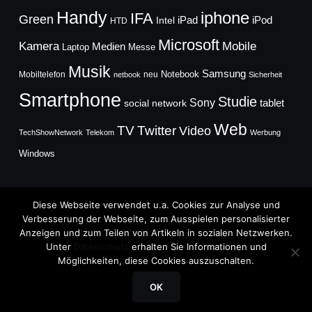
Handy
iphone
IFA
Green
iPad
Intel
iPod
HTD
Microsoft
Mobile
Kamera
Medien
Laptop
Messe
Musik
Samsung
Notebook
Mobiltelefon
neu
netbook
Sicherheit
Smartphone
Studie
Sony
social network
tablet
Web
TV
Twitter
Video
TechShowNetwork
Telekom
Werbung
Windows
Diese Webseite verwendet u.a. Cookies zur Analyse und
Verbesserung der Webseite, zum Ausspielen personalisierter
Anzeigen und zum Teilen von Artikeln in sozialen Netzwerken.
Copyright © 2026
Unter
Datenschutz
erhalten Sie Informationen und
TechFieber Blog
Möglichkeiten, diese Cookies auszuschalten.
Designed by
WPZOOM
OK