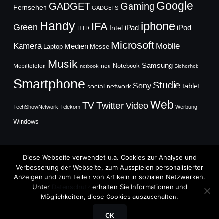
Google
GADGET
Gaming
Fernsehen
GADGETS
Handy
iphone
IFA
Green
iPad
Intel
iPod
HTD
Microsoft
Mobile
Kamera
Medien
Laptop
Messe
Musik
Samsung
Notebook
Mobiltelefon
neu
netbook
Sicherheit
Smartphone
Studie
Sony
social network
tablet
Web
TV
Twitter
Video
TechShowNetwork
Telekom
Werbung
Windows
Diese Webseite verwendet u.a. Cookies zur Analyse und
Verbesserung der Webseite, zum Ausspielen personalisierter
Anzeigen und zum Teilen von Artikeln in sozialen Netzwerken.
Copyright © 2026
Unter
Datenschutz
erhalten Sie Informationen und
TechFieber Blog
Möglichkeiten, diese Cookies auszuschalten.
Designed by
WPZOOM
OK