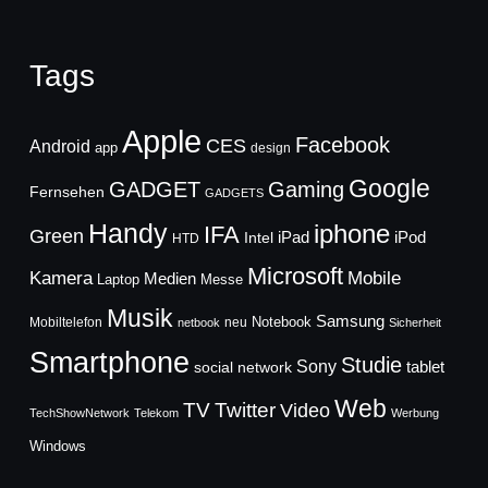
Tags
Apple
Facebook
CES
Android
app
design
Google
GADGET
Gaming
Fernsehen
GADGETS
Handy
iphone
IFA
Green
iPad
Intel
iPod
HTD
Microsoft
Mobile
Kamera
Medien
Laptop
Messe
Musik
Samsung
Notebook
Mobiltelefon
neu
netbook
Sicherheit
Smartphone
Studie
Sony
social network
tablet
Web
TV
Twitter
Video
TechShowNetwork
Telekom
Werbung
Windows