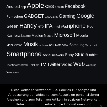
Apple
Facebook
CES
Android
app
design
Google
GADGET
Gaming
Fernsehen
GADGETS
Handy
iphone
IFA
Green
iPad
Intel
iPod
HTD
Microsoft
Mobile
Kamera
Medien
Laptop
Messe
Musik
Samsung
Notebook
Mobiltelefon
neu
netbook
Sicherheit
Smartphone
Studie
Sony
social network
tablet
Web
TV
Twitter
Video
TechShowNetwork
Telekom
Werbung
Windows
Diese Webseite verwendet u.a. Cookies zur Analyse und
Verbesserung der Webseite, zum Ausspielen personalisierter
Anzeigen und zum Teilen von Artikeln in sozialen Netzwerken.
Copyright © 2026
Unter
Datenschutz
erhalten Sie Informationen und
TechFieber Blog