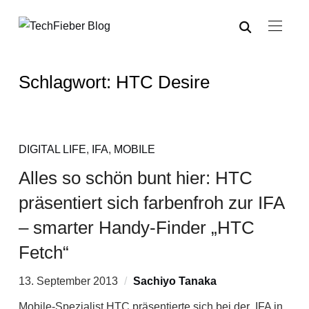
Schlagwort:
HTC Desire
DIGITAL LIFE
,
IFA
,
MOBILE
Alles so schön bunt hier: HTC
präsentiert sich farbenfroh zur IFA
– smarter Handy-Finder „HTC
Fetch“
13. September 2013
Sachiyo Tanaka
Mobile-Spezialist HTC präsentierte sich bei der IFA in