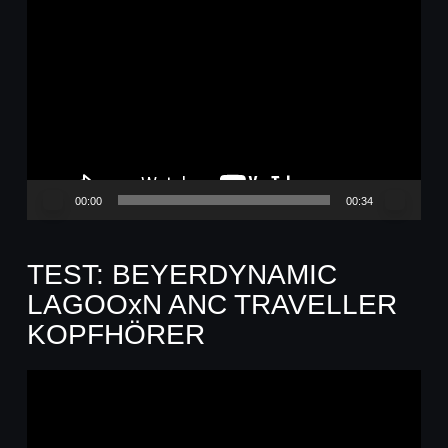
Video-
Player
00:00
00:34
TEST: BEYERDYNAMIC
LAGOOxN ANC TRAVELLER
KOPFHÖRER
Video-
Player