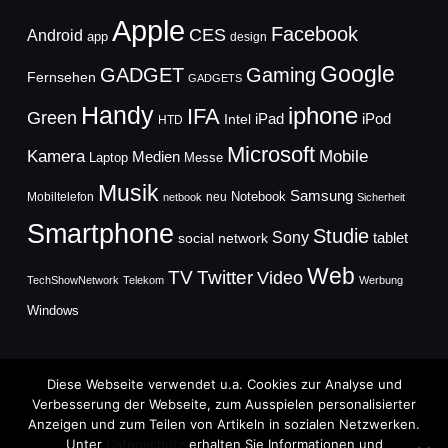
Apple
Facebook
CES
Android
app
design
Google
GADGET
Gaming
Fernsehen
GADGETS
Handy
iphone
IFA
Green
iPad
Intel
iPod
HTD
Microsoft
Mobile
Kamera
Medien
Laptop
Messe
Musik
Samsung
Notebook
Mobiltelefon
neu
netbook
Sicherheit
Smartphone
Studie
Sony
social network
tablet
Web
TV
Twitter
Video
TechShowNetwork
Telekom
Werbung
Windows
Diese Webseite verwendet u.a. Cookies zur Analyse und
Verbesserung der Webseite, zum Ausspielen personalisierter
Anzeigen und zum Teilen von Artikeln in sozialen Netzwerken.
Copyright © 2026
Unter
Datenschutz
erhalten Sie Informationen und