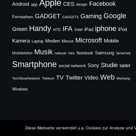
Apple
Facebook
CES
Android
app
design
Google
GADGET
Gaming
Fernsehen
GADGETS
Handy
iphone
IFA
Green
iPad
Intel
iPod
HTD
Microsoft
Mobile
Kamera
Medien
Laptop
Messe
Musik
Samsung
Notebook
Mobiltelefon
neu
netbook
Sicherheit
Smartphone
Studie
Sony
social network
tablet
Web
TV
Twitter
Video
TechShowNetwork
Telekom
Werbung
Windows
Copyright © 2026 TechFieber Blog
Diese Webseite verwendet u.a. Cookies zur Analyse und V
Datensch