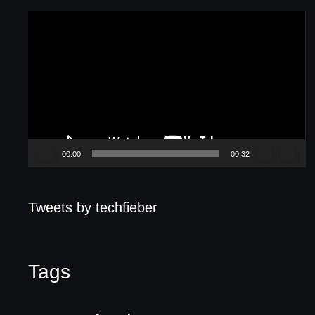
Video-
Player
00:00
00:32
Tweets by techfieber
Tags