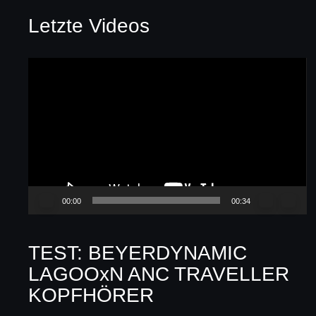
Letzte Videos
Video-
Player
00:00
00:34
TEST: BEYERDYNAMIC
LAGOOxN ANC TRAVELLER
KOPFHÖRER