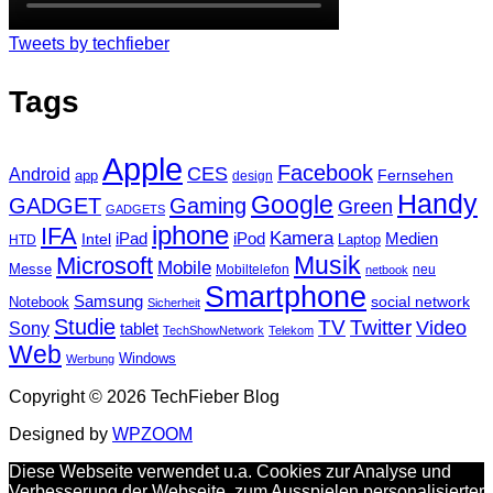
Tweets by techfieber
Tags
Apple
Facebook
CES
Android
Fernsehen
app
design
Handy
Google
GADGET
Gaming
Green
GADGETS
iphone
IFA
Kamera
iPad
Intel
iPod
Medien
Laptop
HTD
Musik
Microsoft
Mobile
Messe
Mobiltelefon
neu
netbook
Smartphone
Samsung
social network
Notebook
Sicherheit
Studie
TV
Twitter
Video
Sony
tablet
TechShowNetwork
Telekom
Web
Windows
Werbung
Copyright © 2026 TechFieber Blog
Designed by
WPZOOM
Diese Webseite verwendet u.a. Cookies zur Analyse und
Verbesserung der Webseite, zum Ausspielen personalisierter