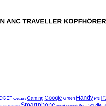
xN ANC TRAVELLER KOPFHÖRER
Handy
Google
I
DGET
Gaming
Green
GADGETS
HTD
Smartphone
Studie
Sony
sung
social network
ta
Sicherheit