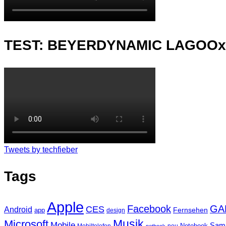
TEST: BEYERDYNAMIC LAGOO
Tweets by techfieber
Tags
Apple
Facebook
GA
CES
Android
Fernsehen
app
design
Musik
Microsoft
Mobile
Sam
Notebook
Mobiltelefon
neu
netbook