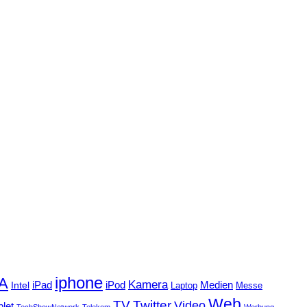
iphone
FA
Kamera
iPad
Intel
iPod
Medien
Laptop
Messe
Web
TV
Twitter
Video
blet
TechShowNetwork
Telekom
Werbung