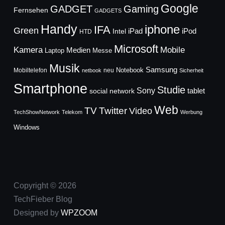
Google
GADGET
Gaming
Fernsehen
GADGETS
Handy
iphone
IFA
Green
iPad
Intel
iPod
HTD
Microsoft
Mobile
Kamera
Medien
Laptop
Messe
Musik
Samsung
Notebook
Mobiltelefon
neu
netbook
Sicherheit
Smartphone
Studie
Sony
social network
tablet
Web
TV
Twitter
Video
TechShowNetwork
Telekom
Werbung
Windows
Copyright © 2026
TechFieber Blog
Designed by
WPZOOM