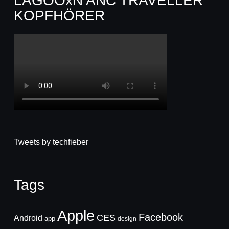
LAGOOxN ANC TRAVELLER
KOPFHÖRER
Tweets by techfieber
Tags
Apple
Facebook
CES
Android
app
design