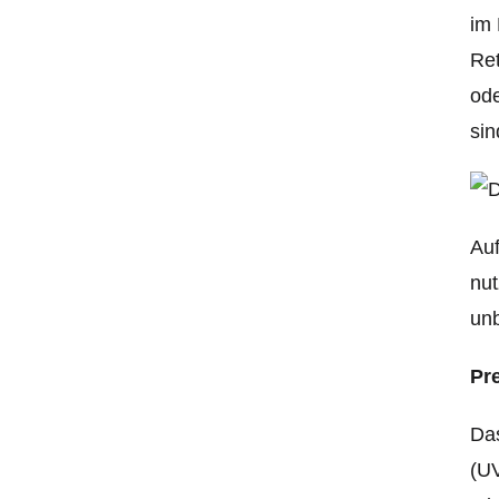
im 
Ret
ode
sin
Auf
nut
un
Pr
Das
(UV