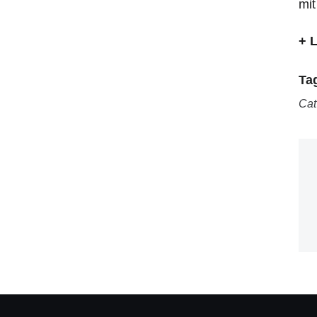
mit
+ 
Ta
Cat