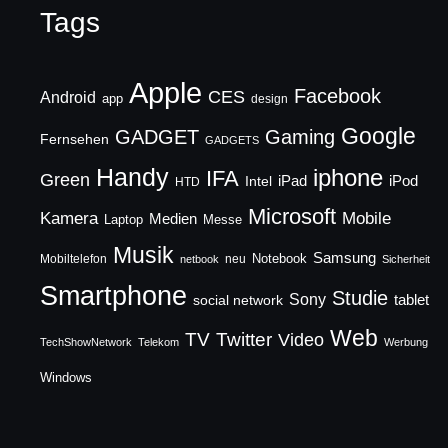
Tags
Apple
Facebook
CES
Android
app
design
Google
GADGET
Gaming
Fernsehen
GADGETS
Handy
iphone
IFA
Green
iPad
Intel
iPod
HTD
Microsoft
Mobile
Kamera
Medien
Laptop
Messe
Musik
Samsung
Notebook
Mobiltelefon
neu
netbook
Sicherheit
Smartphone
Studie
Sony
social network
tablet
Web
TV
Twitter
Video
TechShowNetwork
Telekom
Werbung
Windows