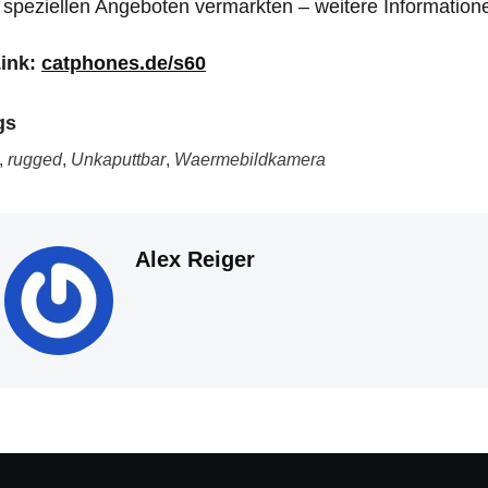
 speziellen Angeboten vermarkten – weitere Information
Link:
catphones.de/s60
gs
,
rugged
,
Unkaputtbar
,
Waermebildkamera
Alex Reiger