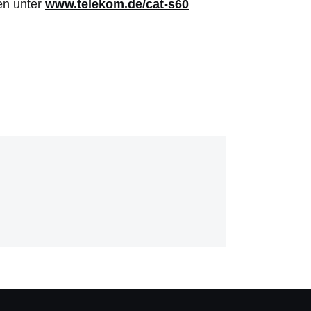
en unter
www.telekom.de/cat-s60