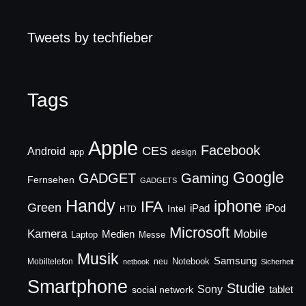
Tweets by techfieber
Tags
Apple
Facebook
CES
Android
app
design
Google
GADGET
Gaming
Fernsehen
GADGETS
Handy
iphone
IFA
Green
iPad
Intel
iPod
HTD
Microsoft
Mobile
Kamera
Medien
Laptop
Messe
Musik
Samsung
Notebook
Mobiltelefon
neu
netbook
Sicherheit
Smartphone
Studie
Sony
social network
tablet