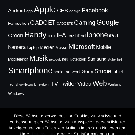
Apple
Facebook
CES
Android
app
design
Google
GADGET
Gaming
Fernsehen
GADGETS
Handy
iphone
IFA
Green
iPad
Intel
iPod
HTD
Microsoft
Mobile
Kamera
Medien
Laptop
Messe
Musik
Samsung
Notebook
Mobiltelefon
neu
netbook
Sicherheit
Smartphone
Studie
Sony
social network
tablet
Web
TV
Twitter
Video
TechShowNetwork
Telekom
Werbung
Windows
Diese Webseite verwendet u.a. Cookies zur Analyse und
Verbesserung der Webseite, zum Ausspielen personalisierter
Anzeigen und zum Teilen von Artikeln in sozialen Netzwerken.
Copyright © 2026
Unter
Datenschutz
erhalten Sie Informationen und