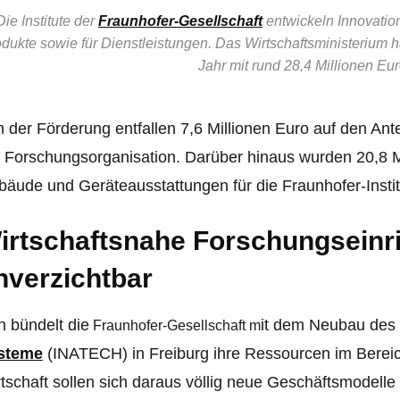
Die Institute der
Fraunhofer-Gesellschaft
entwickeln Innovatio
dukte sowie für Dienstleistungen. Das Wirtschaftsministerium ha
Jahr mit rund 28,4 Millionen Eur
 der Förderung entfallen 7,6 Millionen Euro auf den An
 Forschungsorganisation. Darüber hinaus wurden 20,8 Mil
äude und Geräteausstattungen für die Fraunhofer-Instit
irtschaftsnahe Forschungseinr
nverzichtbar
 bündelt die
it dem Neubau des
Fraunhofer-Gesellschaft m
steme
(INATECH) in Freiburg ihre Ressourcen im Bereich
tschaft sollen sich daraus völlig neue Geschäftsmodelle e