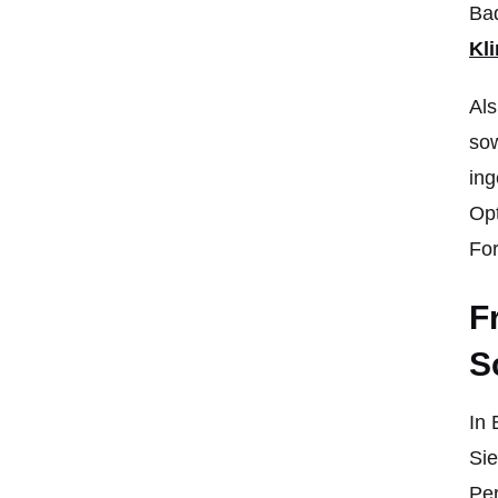
Ba
Kl
Als
sow
ing
Opt
Fo
F
S
In 
Sie
Pe