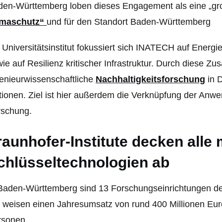
den-Württemberg loben dieses Engagement als eine „g
imaschutz“
und für den Standort Baden-Württemberg
 Universitätsinstitut fokussiert sich INATECH auf Energ
ie auf Resilienz kritischer Infrastruktur. Durch diese Zu
enieurwissenschaftliche
Nachhaltigkeitsforschung
in D
ionen. Ziel ist hier außerdem die Verknüpfung der Anw
rschung.
raunhofer-Institute decken alle
chlüsseltechnologien ab
Baden-Württemberg sind 13 Forschungseinrichtungen der
 weisen einen Jahresumsatz von rund 400 Millionen Eur
rsonen.