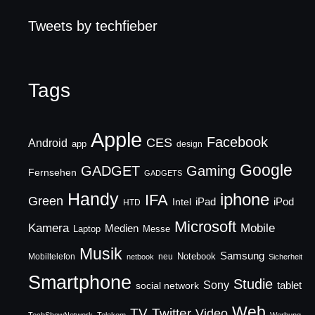
Tweets by techfieber
Tags
Apple
Facebook
CES
Android
app
design
Google
GADGET
Gaming
Fernsehen
GADGETS
Handy
iphone
IFA
Green
iPad
Intel
iPod
HTD
Microsoft
Mobile
Kamera
Medien
Laptop
Messe
Musik
Samsung
Notebook
Mobiltelefon
neu
netbook
Sicherheit
Smartphone
Studie
Sony
social network
tablet
Web
TV
Twitter
Video
TechShowNetwork
Telekom
Werbung