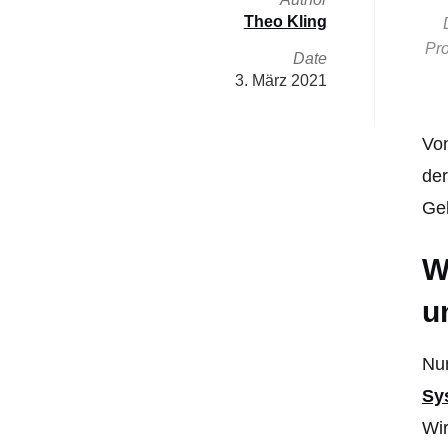
Theo Kling
Pro
Date
3. März 2021
Von
der
Geb
W
u
Nun
Sy
Wir