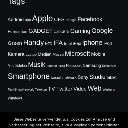
Tags
Apple
Facebook
CES
Android
app
design
Google
GADGET
Gaming
Fernsehen
GADGETS
Handy
iphone
IFA
Green
iPad
Intel
iPod
HTD
Microsoft
Mobile
Kamera
Medien
Laptop
Messe
Musik
Samsung
Notebook
Mobiltelefon
neu
netbook
Sicherheit
Smartphone
Studie
Sony
social network
tablet
Web
TV
Twitter
Video
TechShowNetwork
Telekom
Werbung
Windows
Diese Webseite verwendet u.a. Cookies zur Analyse und
Verbesserung der Webseite, zum Ausspielen personalisierter