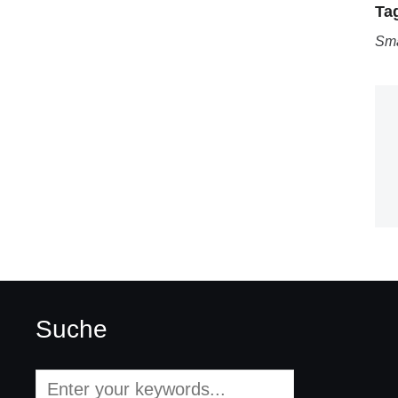
Ta
Sm
Suche