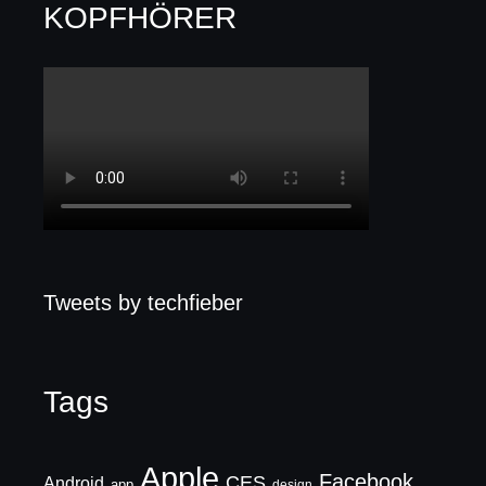
KOPFHÖRER
Tweets by techfieber
Tags
Apple
Facebook
CES
Android
app
design