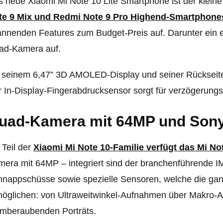
 neue Xiaomi Mi Note 10 Lite Smartphone ist der klein
te 9 Mix und Redmi Note 9 Pro Highend-Smartphone
nnenden Features zum Budget-Preis auf. Darunter ein er
ad-Kamera auf.
 seinem 6,47” 3D AMOLED-Display und seiner Rückseite 
 In-Display-Fingerabdrucksensor sorgt für verzögerungs
uad-Kamera mit 64MP und Son
 Teil der
Xiaomi Mi Note 10-Familie verfügt das Mi Not
era mit 64MP – integriert sind der branchenführende 
hnappschüsse sowie spezielle Sensoren, welche die ga
öglichen: von Ultraweitwinkel-Aufnahmen über Makro-A
emberaubenden Porträts.