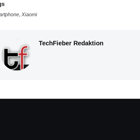
gs
artphone
,
Xiaomi
TechFieber Redaktion