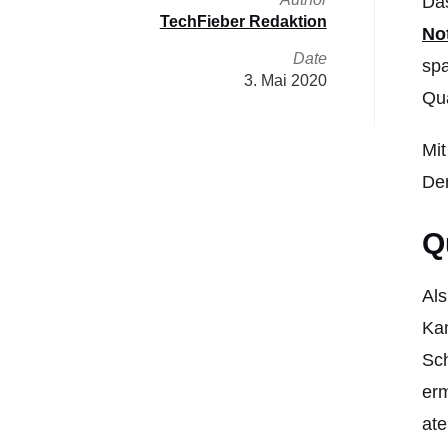
Das
TechFieber Redaktion
No
Date
spa
3. Mai 2020
Qu
Mit
Der
Q
Als
Kam
Sc
erm
at