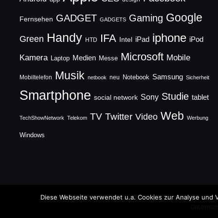
Google
GADGET
Gaming
Fernsehen
GADGETS
Handy
iphone
IFA
Green
iPad
Intel
iPod
HTD
Microsoft
Mobile
Kamera
Medien
Laptop
Messe
Musik
Samsung
Notebook
Mobiltelefon
neu
netbook
Sicherheit
Smartphone
Studie
Sony
social network
tablet
Web
TV
Twitter
Video
TechShowNetwork
Telekom
Werbung
Windows
Copyright © 2026 TechFieber Blog
Diese Webseite verwendet u.a. Cookies zur Analyse und V
Datensch
Designed by
WPZOOM