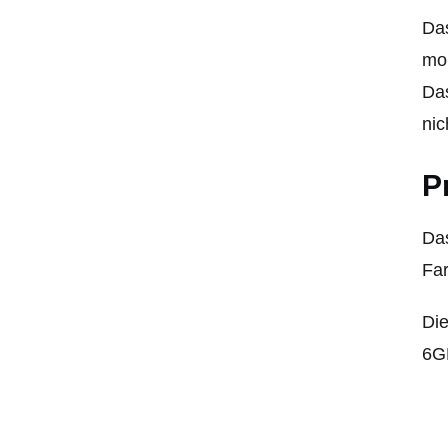
Das
mob
Das
nic
P
Das
Far
Die
6G