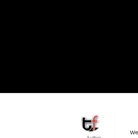
We
Author