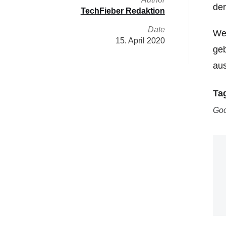
der
TechFieber Redaktion
Date
Wei
15. April 2020
geb
aus
Ta
Goo