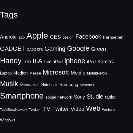
Tags
Apple
Facebook
CES
Android
Fernsehen
app
design
Google
GADGET
Gaming
Green
GADGETS
Handy
iphone
IFA
Kamera
iPad
Intel
iPod
HTD
Microsoft
Mobile
Medien
Laptop
Messe
Mobiltelefon
Musik
Samsung
Notebook
neu
netbook
Sicherheit
Smartphone
Studie
Sony
social network
tablet
Web
TV
Twitter
Video
TechShowNetwork
Telekom
Werbung
Windows