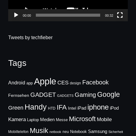
00:00
00:32
Tweets by techfieber
Tags
Apple
Facebook
CES
Android
app
design
Google
GADGET
Gaming
Fernsehen
GADGETS
Handy
iphone
IFA
Green
iPad
Intel
iPod
HTD
Microsoft
Mobile
Kamera
Medien
Laptop
Messe
Musik
Samsung
Notebook
Mobiltelefon
neu
netbook
Sicherheit