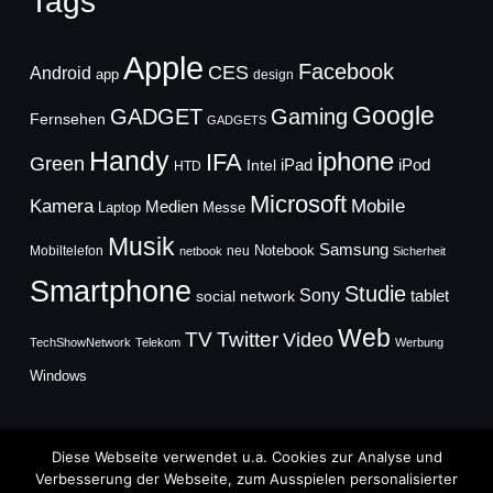
Tags
Apple
Facebook
CES
Android
app
design
Google
GADGET
Gaming
Fernsehen
GADGETS
Handy
iphone
IFA
Green
iPad
Intel
iPod
HTD
Microsoft
Mobile
Kamera
Medien
Laptop
Messe
Musik
Samsung
Notebook
Mobiltelefon
neu
netbook
Sicherheit
Smartphone
Studie
Sony
social network
tablet
Web
TV
Twitter
Video
TechShowNetwork
Telekom
Werbung
Windows
Diese Webseite verwendet u.a. Cookies zur Analyse und
Verbesserung der Webseite, zum Ausspielen personalisierter