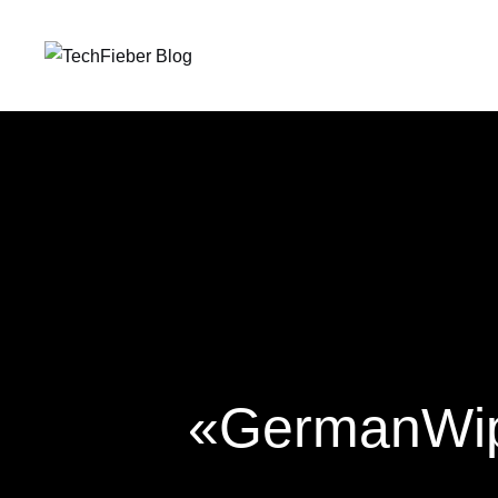
«GermanWipe