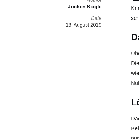
Jochen Siegle
Kri
sch
Date
13. August 2019
D
Übe
Die
wie
Nul
L
Dad
Beh
nur