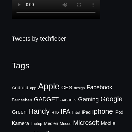
Tweets by techfieber
Tags
Apple
Facebook
CES
Android
app
design
Google
GADGET
Gaming
Fernsehen
GADGETS
Handy
iphone
IFA
Green
iPad
Intel
iPod
HTD
Microsoft
Mobile
Kamera
Medien
Laptop
Messe