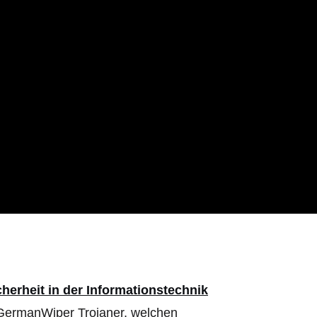
erheit in der Informationstechnik
 GermanWiper Trojaner, welchen