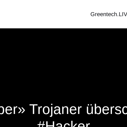
Greentech.LI
r» Trojaner übersc
#Hacker