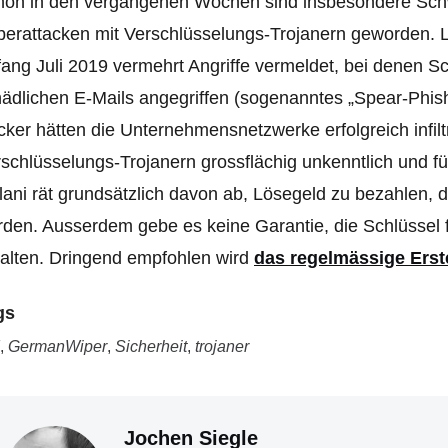
hon in den vergangenen Wochen sind insbesondere Sch
erattacken mit Verschlüsselungs-Trojanern geworden. L
ang Juli 2019 vermehrt Angriffe vermeldet, bei denen S
ädlichen E-Mails angegriffen (sogenanntes „Spear-Phish
ker hätten die Unternehmensnetzwerke erfolgreich infilt
schlüsselungs-Trojanern grossflächig unkenntlich und f
ani rät grundsätzlich davon ab, Lösegeld zu bezahlen, da
den. Ausserdem gebe es keine Garantie, die Schlüssel f
alten. Dringend empfohlen wird
das regelmässige Erst
gs
,
GermanWiper
,
Sicherheit
,
trojaner
Jochen Siegle