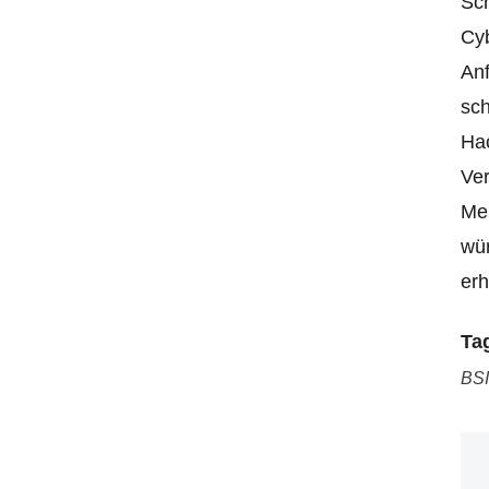
Sc
Cyb
Anf
sch
Hac
Ver
Mel
wür
erh
Ta
BSI