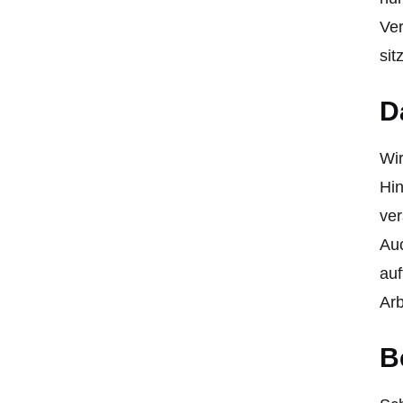
Ver
sit
D
Wir
Hin
ve
Auc
auf
Arb
B