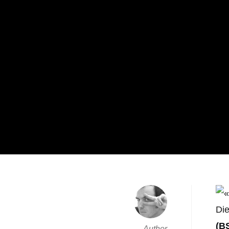
Die
(BS
Author