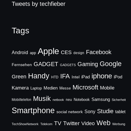
Tweets by techfieber
Tags
Apple
Facebook
CES
Android
app
design
Google
GADGET
Gaming
Fernsehen
GADGETS
Handy
iphone
IFA
Green
iPad
Intel
iPod
HTD
Microsoft
Mobile
Kamera
Medien
Laptop
Messe
Musik
Samsung
Notebook
Mobiltelefon
neu
netbook
Sicherheit
Smartphone
Studie
Sony
social network
tablet
Web
TV
Twitter
Video
TechShowNetwork
Telekom
Werbung