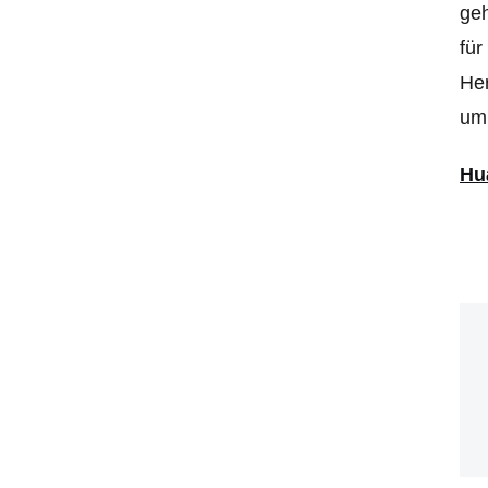
geh
für
Her
um 
Hu