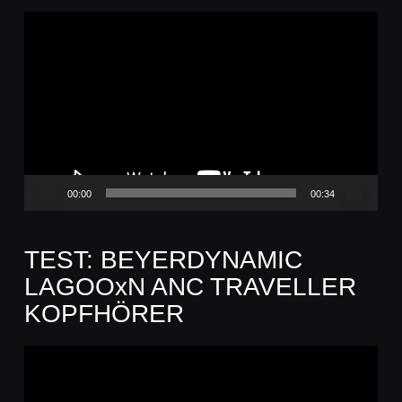
Video-
Player
00:00
00:34
TEST: BEYERDYNAMIC
LAGOOxN ANC TRAVELLER
KOPFHÖRER
Video-
Player