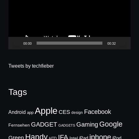
00:00
00:32
Tweets by techfieber
Tags
Apple
Facebook
CES
Android
app
design
Google
GADGET
Gaming
Fernsehen
GADGETS
Handy
iphone
IFA
Green
iPad
Intel
iPod
HTD