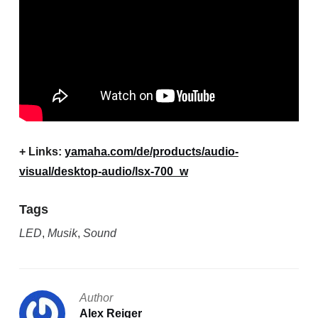
+ Links:
yamaha.com/de/products/audio-
visual/desktop-audio/lsx-700_w
Tags
LED
,
Musik
,
Sound
Author
Alex Reiger