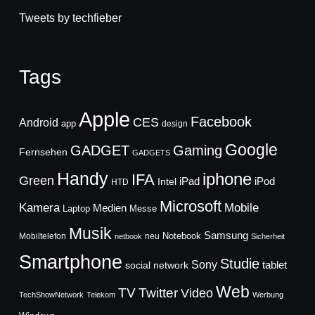
Tweets by techfieber
Tags
Apple
Facebook
CES
Android
app
design
Google
GADGET
Gaming
Fernsehen
GADGETS
Handy
iphone
IFA
Green
iPad
Intel
iPod
HTD
Microsoft
Mobile
Kamera
Medien
Laptop
Messe
Musik
Samsung
Notebook
Mobiltelefon
neu
netbook
Sicherheit
Smartphone
Studie
Sony
social network
tablet
Web
TV
Twitter
Video
TechShowNetwork
Telekom
Werbung