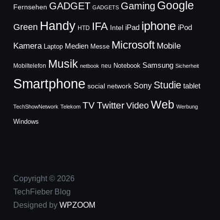
Google
GADGET
Gaming
Fernsehen
GADGETS
Handy
iphone
IFA
Green
iPad
Intel
iPod
HTD
Microsoft
Mobile
Kamera
Medien
Laptop
Messe
Musik
Samsung
Notebook
Mobiltelefon
neu
netbook
Sicherheit
Smartphone
Studie
Sony
social network
tablet
Web
TV
Twitter
Video
TechShowNetwork
Telekom
Werbung
Windows
Copyright © 2026
TechFieber Blog
Designed by
WPZOOM