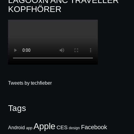
LAGOOxN ANC TRAVELLER
KOPFHÖRER
Tweets by techfieber
Tags
Apple
Facebook
CES
Android
app
design