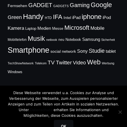
Google
GADGET
Gaming
Fernsehen
GADGETS
Handy
iphone
IFA
Green
iPad
Intel
iPod
HTD
Microsoft
Mobile
Kamera
Medien
Laptop
Messe
Musik
Samsung
Notebook
Mobiltelefon
neu
netbook
Sicherheit
Smartphone
Studie
Sony
social network
tablet
Web
TV
Twitter
Video
TechShowNetwork
Telekom
Werbung
Windows
Diese Webseite verwendet u.a. Cookies zur Analyse und
Verbesserung der Webseite, zum Ausspielen personalisierter
Anzeigen und zum Teilen von Artikeln in sozialen Netzwerken.
Copyright © 2026
Unter
Datenschutz
erhalten Sie Informationen und
TechFieber Blog
Möglichkeiten, diese Cookies auszuschalten.
Designed by
WPZOOM
OK