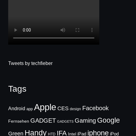
Tweets by techfieber
Tags
Apple
Facebook
CES
Android
app
design
Google
GADGET
Gaming
Fernsehen
GADGETS
Handy
iphone
IFA
Green
iPad
Intel
iPod
HTD