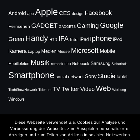
Apple
Facebook
CES
Android
app
design
Google
GADGET
Gaming
Fernsehen
GADGETS
Handy
iphone
IFA
Green
iPad
Intel
iPod
HTD
Microsoft
Mobile
Kamera
Medien
Laptop
Messe
Musik
Samsung
Notebook
Mobiltelefon
neu
netbook
Sicherheit
Smartphone
Studie
Sony
social network
tablet
Web
TV
Twitter
Video
TechShowNetwork
Telekom
Werbung
Windows
Diese Webseite verwendet u.a. Cookies zur Analyse und
Verbesserung der Webseite, zum Ausspielen personalisierter
Anzeigen und zum Teilen von Artikeln in sozialen Netzwerken.
Copyright © 2026