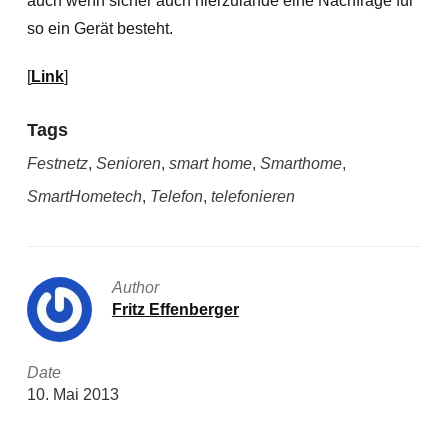
auch wenn sicher auch hierzulande eine Nachfrage für
so ein Gerät besteht.
[
Link
]
Tags
Festnetz
,
Senioren
,
smart home
,
Smarthome
,
SmartHometech
,
Telefon
,
telefonieren
Author
Fritz Effenberger
Date
10. Mai 2013