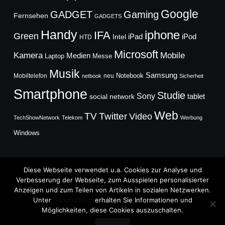
Google
GADGET
Gaming
Fernsehen
GADGETS
Handy
iphone
IFA
Green
iPad
Intel
iPod
HTD
Microsoft
Mobile
Kamera
Medien
Laptop
Messe
Musik
Samsung
Notebook
Mobiltelefon
neu
netbook
Sicherheit
Smartphone
Studie
Sony
social network
tablet
Web
TV
Twitter
Video
TechShowNetwork
Telekom
Werbung
Windows
Diese Webseite verwendet u.a. Cookies zur Analyse und
Verbesserung der Webseite, zum Ausspielen personalisierter
Anzeigen und zum Teilen von Artikeln in sozialen Netzwerken.
Copyright © 2026
Unter
Datenschutz
erhalten Sie Informationen und
TechFieber Blog
Möglichkeiten, diese Cookies auszuschalten.
Designed by
WPZOOM