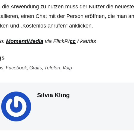
 die Anwendung zu nutzen muss der Nutzer die neuest
tallieren, einen Chat mit der Person eröffnen, die man an
cken und „Kostenlos anrufen“ anklicken.
to:
MomentiMedia
via FlickR/
cc
/ kat/dts
gs
ps
,
Facebook
,
Gratis
,
Telefon
,
Voip
Silvia Kling