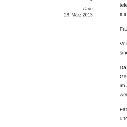
tel
Date
als
28. März 2013
Fac
Vor
sin
Da 
Ges
im 
wen
Fac
und