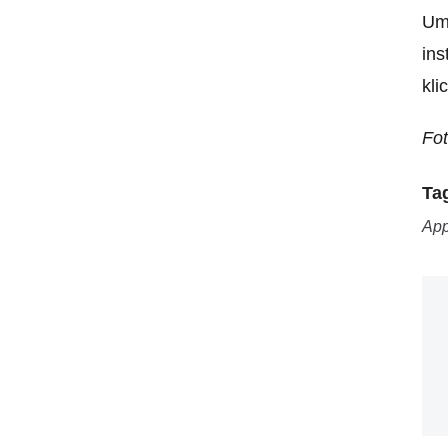
Um
ins
kli
Fo
Ta
Ap