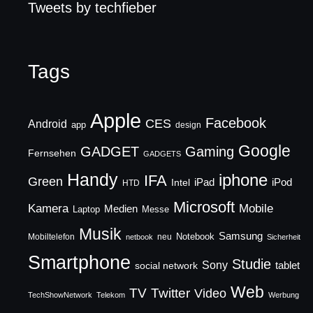
Tweets by techfieber
Tags
Apple
Facebook
CES
Android
app
design
Google
GADGET
Gaming
Fernsehen
GADGETS
Handy
iphone
IFA
Green
iPad
Intel
iPod
HTD
Microsoft
Mobile
Kamera
Medien
Laptop
Messe
Musik
Samsung
Notebook
Mobiltelefon
neu
netbook
Sicherheit
Smartphone
Studie
Sony
social network
tablet
Web
TV
Twitter
Video
TechShowNetwork
Telekom
Werbung