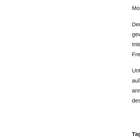
Mo
Der
gew
Int
Fre
Unt
auß
ann
des
Ta