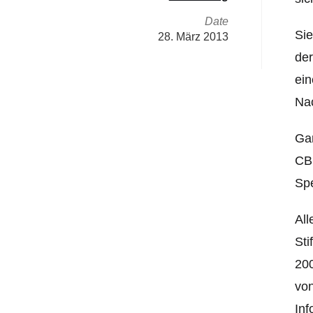
Date
Sie
28. März 2013
der
ein
Nac
Gar
CBC
Spe
All
Sti
20
von
Inf