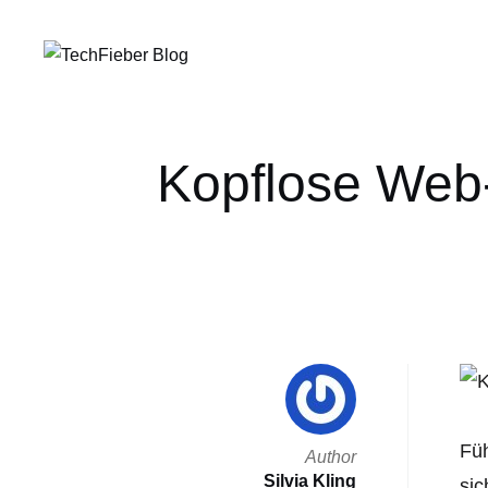
Kopflose Web-
Füh
Author
Silvia Kling
sic