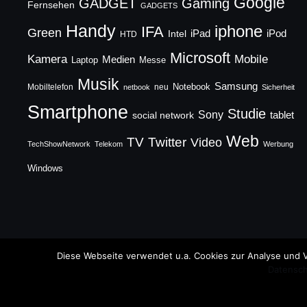
Google
GADGET
Gaming
Fernsehen
GADGETS
Handy
iphone
IFA
Green
iPad
Intel
iPod
HTD
Microsoft
Mobile
Kamera
Medien
Laptop
Messe
Musik
Samsung
Notebook
Mobiltelefon
neu
netbook
Sicherheit
Smartphone
Studie
Sony
social network
tablet
Web
TV
Twitter
Video
TechShowNetwork
Telekom
Werbung
Windows
Copyright © 2026 TechFieber Blog
Diese Webseite verwendet u.a. Cookies zur Analyse und V
Datensch
Designed by
WPZOOM