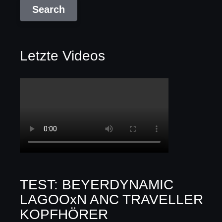
Letzte Videos
TEST: BEYERDYNAMIC
LAGOOxN ANC TRAVELLER
KOPFHÖRER