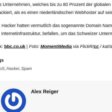
 Unternehmen, welches bis zu 80 Prozent der globalen 
ackiert, als es einen niederländischen Webhoster auf se
 Hacker hatten vermutlich das sogenannte Domain Nam
 Internetinfrastruktur, befallen, um das Schweizer Unte
k:
bbc.co.uk
|
Foto:
MomentiMedia
via FlickR/
cc
/ kat/d
gs
oS
,
Hacker
,
Spam
Alex Reiger