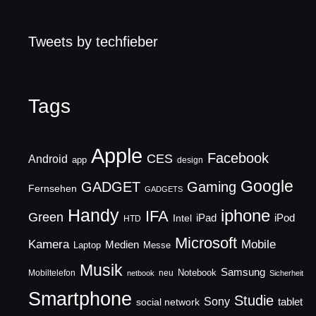
Tweets by techfieber
Tags
Apple
Facebook
CES
Android
app
design
Google
GADGET
Gaming
Fernsehen
GADGETS
Handy
iphone
IFA
Green
iPad
Intel
iPod
HTD
Microsoft
Mobile
Kamera
Medien
Laptop
Messe
Musik
Samsung
Notebook
Mobiltelefon
neu
netbook
Sicherheit
Smartphone
Studie
Sony
social network
tablet