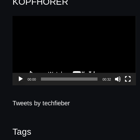
KOPFHÖRER
Video-
Player
00:00
00:32
Tweets by techfieber
Tags