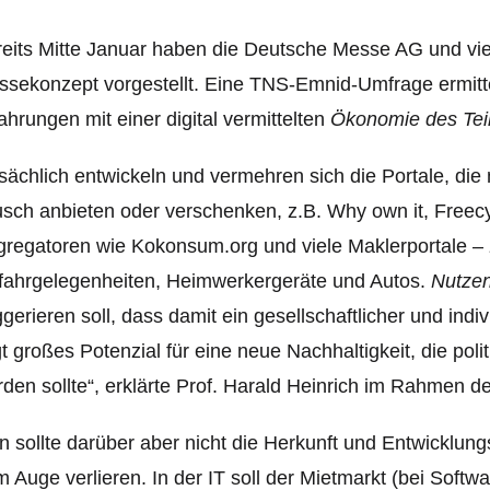
eits Mitte Januar haben die Deutsche Messe AG und viel
sekonzept vorgestellt. Eine TNS-Emnid-Umfrage ermittel
ahrungen mit einer digital vermittelten
Ökonomie des Tei
sächlich entwickeln und vermehren sich die Portale, die
sch anbieten oder verschenken, z.B. Why own it, Freec
regatoren wie Kokonsum.org und viele Maklerportale –
fahrgelegenheiten, Heimwerkergeräte und Autos.
Nutzen
gerieren soll, dass damit ein gesellschaftlicher und indiv
gt großes Potenzial für eine neue Nachhaltigkeit, die polit
den sollte“, erklärte Prof. Harald Heinrich im Rahmen 
 sollte darüber aber nicht die Herkunft und Entwicklu
 Auge verlieren. In der IT soll der Mietmarkt (bei Softw