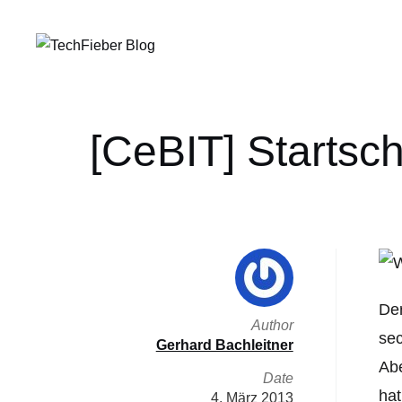
[CeBIT] Startsc
Der
Author
sec
Gerhard Bachleitner
Abe
Date
hat
4. März 2013