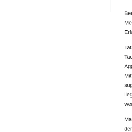
Ber
Mes
Erf
Tat
Tau
Agg
Mit
sug
lie
wer
Man
dem