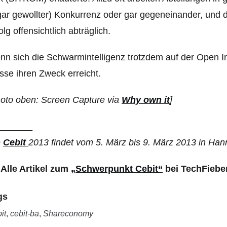
ar gewollter) Konkurrenz oder gar gegeneinander, und d
olg offensichtlich abträglich.
n sich die Schwarmintelligenz trotzdem auf der Open Inno
se ihren Zweck erreicht.
oto oben: Screen Capture via
Why own it
]
_______
e
Cebit
2013 findet vom 5. März bis 9. März 2013 in Hann
>
Alle Artikel zum
„Schwerpunkt Cebit“
bei TechFiebe
gs
it
,
cebit-ba
,
Shareconomy