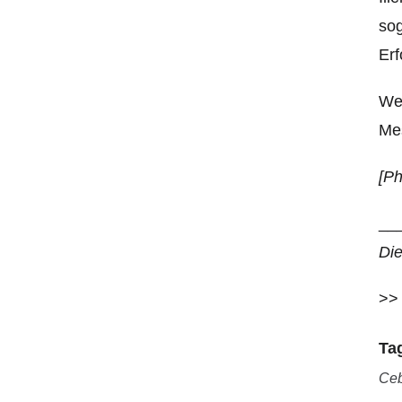
sog
Erf
Wen
Mes
[Ph
__
Di
>
Ta
Ceb