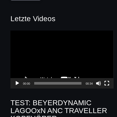
Letzte Videos
Video-
Player
00:00
00:34
TEST: BEYERDYNAMIC
LAGOOxN ANC TRAVELLER