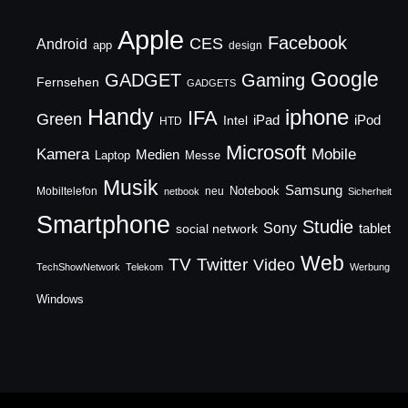
Apple
Facebook
CES
Android
app
design
Google
GADGET
Gaming
Fernsehen
GADGETS
Handy
iphone
IFA
Green
iPad
Intel
iPod
HTD
Microsoft
Mobile
Kamera
Medien
Laptop
Messe
Musik
Samsung
Notebook
Mobiltelefon
neu
netbook
Sicherheit
Smartphone
Studie
Sony
social network
tablet
Web
TV
Twitter
Video
TechShowNetwork
Telekom
Werbung
Windows