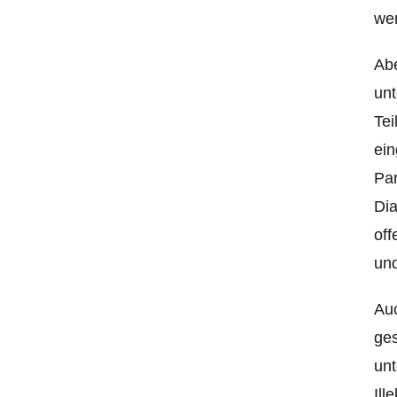
we
Abe
un
Tei
ein
Par
Dia
off
und
Auc
ges
unt
Ill