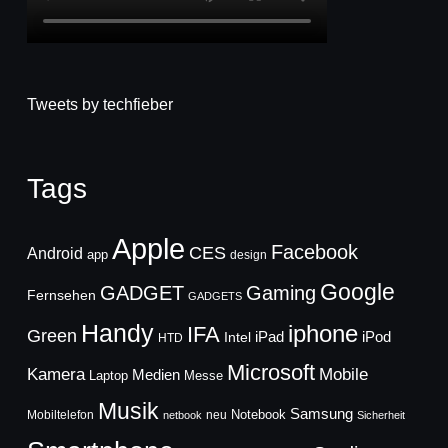
Tweets by techfieber
Tags
Apple
Facebook
CES
Android
app
design
Google
GADGET
Gaming
Fernsehen
GADGETS
Handy
iphone
IFA
Green
iPad
Intel
iPod
HTD
Microsoft
Mobile
Kamera
Medien
Laptop
Messe
Musik
Samsung
Notebook
Mobiltelefon
neu
netbook
Sicherheit