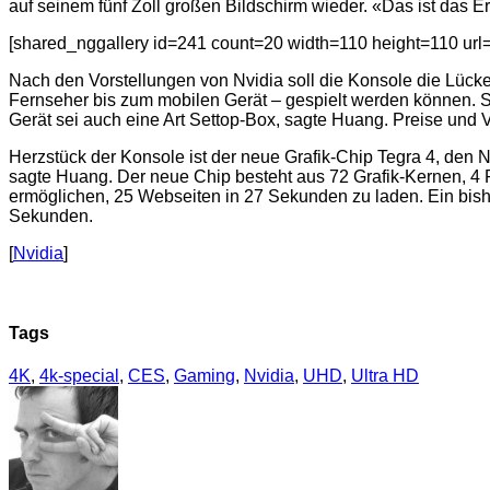
auf seinem fünf Zoll großen Bildschirm wieder. «Das ist das 
[shared_nggallery id=241 count=20 width=110 height=110 url=ht
Nach den Vorstellungen von Nvidia soll die Konsole die Lück
Fernseher bis zum mobilen Gerät – gespielt werden können.
Gerät sei auch eine Art Settop-Box, sagte Huang. Preise und 
Herzstück der Konsole ist der neue Grafik-Chip Tegra 4, den 
sagte Huang. Der neue Chip besteht aus 72 Grafik-Kernen, 4
ermöglichen, 25 Webseiten in 27 Sekunden zu laden. Ein bish
Sekunden.
[
Nvidia
]
Tags
4K
,
4k-special
,
CES
,
Gaming
,
Nvidia
,
UHD
,
Ultra HD