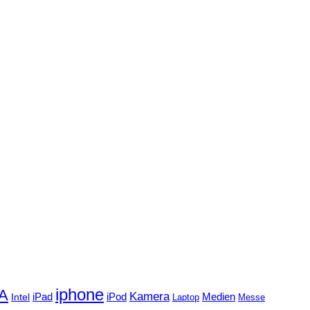
iphone
FA
Kamera
iPad
Intel
iPod
Medien
Laptop
Messe