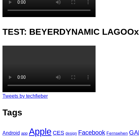
TEST: BEYERDYNAMIC LAGOO
Tweets by techfieber
Tags
Apple
Facebook
GA
CES
Android
Fernsehen
app
design