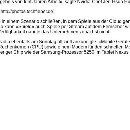
Ergebnis von fünf Jahren Arbeit», sagte Nvidia-Chef Jen-Hsun H
tp://photos.techfieber.de]
e in einem Szenario schließen, in dem Spiele aus der Cloud ge
 So kann «Shield» auch Spiele per Stream auf dem Fernseher
Verfügbarkeit nannte das Unternehmen zunächst nicht.
Nvidia ebenfalls am Sonntag offiziell ankündigte. «Mobile Ger
 Rechenkernen (CPU) sowie einem Modem für den schnellen Mobi
eriger Chip wie der Samsung-Prozessor 5250 im Tablet Nexus 10