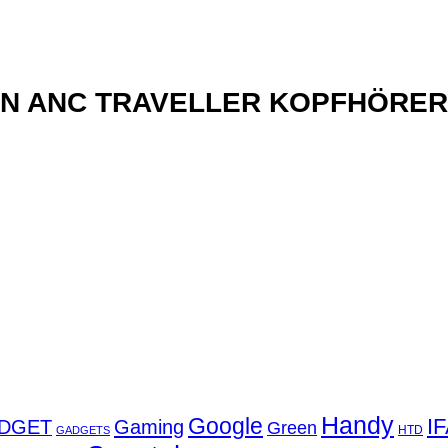
xN ANC TRAVELLER KOPFHÖRER
Handy
Google
I
DGET
Gaming
Green
GADGETS
HTD