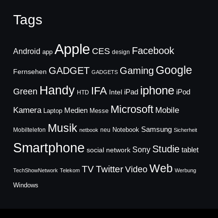
Tags
Apple
Facebook
CES
Android
app
design
Google
GADGET
Gaming
Fernsehen
GADGETS
Handy
iphone
IFA
Green
iPad
Intel
iPod
HTD
Microsoft
Mobile
Kamera
Medien
Laptop
Messe
Musik
Samsung
Notebook
Mobiltelefon
neu
netbook
Sicherheit
Smartphone
Studie
Sony
social network
tablet
Web
TV
Twitter
Video
TechShowNetwork
Telekom
Werbung
Windows